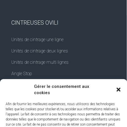
CINTREUSES OVILI
Unités de cintrage une ligne
Unités de cintrage deux lignes
Unités de cintrage multi lignes
Angle Stop
Gérer le consentement aux
cookies
INFORMATIONS
Afin de fournir les meilleures expériences, nous utilisons des technologies
telles que les cookies pour stocker et/ou accéder aux informations relatives à
l'appareil. Le fait de consentir à ces technologies nous permettra de traiter des
Termes et conditions
données telles que le comportement de navigation ou des identifiants uniques
sur ce site. Le fait de ne pas consentir ou de retirer son consentement peut