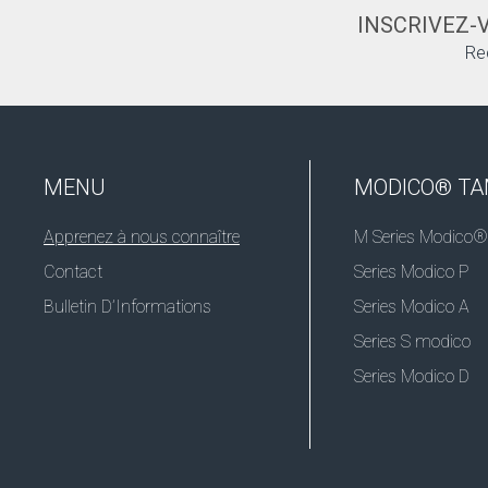
INSCRIVEZ-
Re
MENU
MODICO® T
Apprenez à nous connaître
M Series Modico®
Contact
Series Modico P
Bulletin D’Informations
Series Modico A
Series S modico
Series Modico D