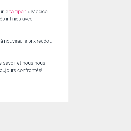
ur le
tampon
« Modico
és infinies avec
à nouveau le prix reddot,
ire savoir et nous nous
toujours confrontés!