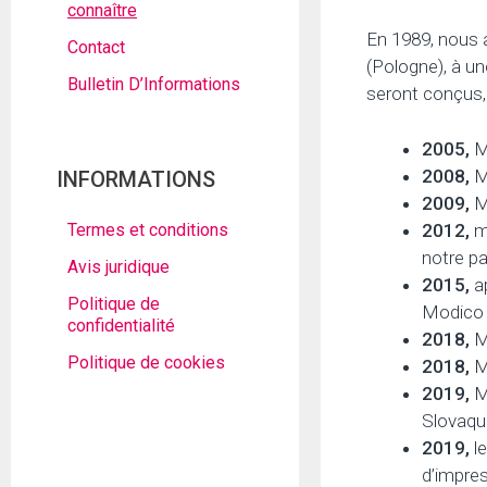
connaître
En 1989, nous 
Contact
(Pologne), à ​​
Bulletin D’Informations
seront conçus, 
2005,
Mo
2008,
Mo
INFORMATIONS
2009,
Mo
2012,
mo
Termes et conditions
notre pa
Avis juridique
2015,
ap
Politique de
Modico f
confidentialité
2018,
Mo
Politique de cookies
2018,
Mo
2019,
Mo
Slovaqu
2019,
le
d’impres