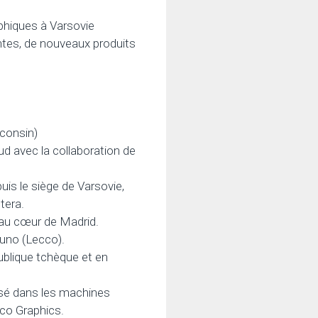
hiques à Varsovie
antes, de nouveaux produits
sconsin)
ud avec la collaboration de
is le siège de Varsovie,
tera.
 au cœur de Madrid.
uno (Lecco).
blique tchèque et en
isé dans les machines
ico Graphics.