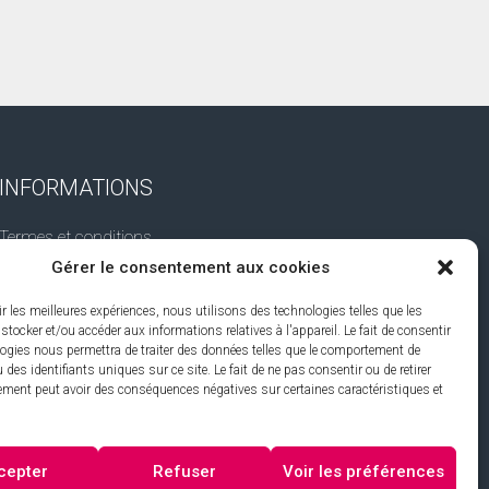
INFORMATIONS
Termes et conditions
Gérer le consentement aux cookies
Avis juridique
Politique de confidentialité
ir les meilleures expériences, nous utilisons des technologies telles que les
stocker et/ou accéder aux informations relatives à l'appareil. Le fait de consentir
Politique de cookies
logies nous permettra de traiter des données telles que le comportement de
 des identifiants uniques sur ce site. Le fait de ne pas consentir ou de retirer
ment peut avoir des conséquences négatives sur certaines caractéristiques et
cepter
Refuser
Voir les préférences