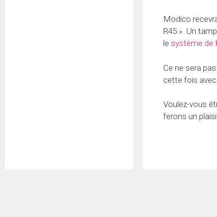
Modico recevra
R45 ». Un tampo
le
système de f
Ce ne sera pas 
cette fois ave
Voulez-vous être
ferons un plai