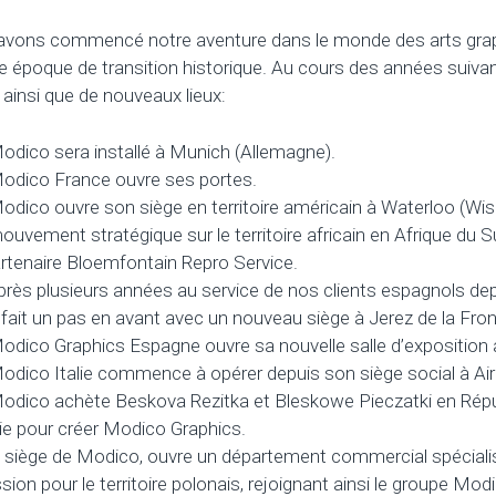
avons commencé notre aventure dans le monde des arts grap
une époque de transition historique. Au cours des années suiv
ainsi que de nouveaux lieux:
dico sera installé à Munich (Allemagne).
dico France ouvre ses portes.
dico ouvre son siège en territoire américain à Waterloo (Wi
uvement stratégique sur le territoire africain en Afrique du S
rtenaire Bloemfontain Repro Service.
rès plusieurs années au service de nos clients espagnols depu
ait un pas en avant avec un nouveau siège à Jerez de la Fron
dico Graphics Espagne ouvre sa nouvelle salle d’exposition
dico Italie commence à opérer depuis son siège social à Air
dico achète Beskova Rezitka et Bleskowe Pieczatki en Répu
ie pour créer Modico Graphics.
 siège de Modico, ouvre un département commercial spécial
sion pour le territoire polonais, rejoignant ainsi le groupe Mod