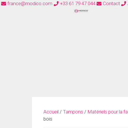
france@modico.com
+33 61 79 47 044
Contact
Accueil
/
Tampons
/
Matériels pour la f
bois