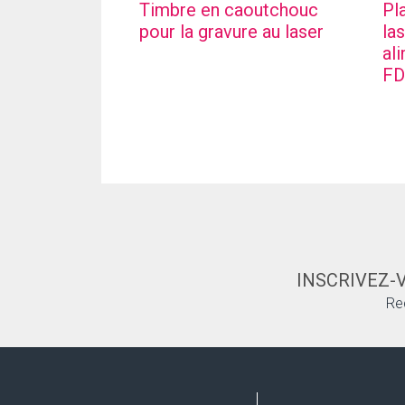
Timbre en caoutchouc
Pl
pour la gravure au laser
la
al
F
INSCRIVEZ-
Re