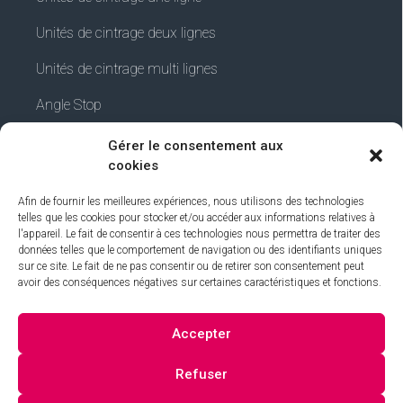
Unités de cintrage deux lignes
Unités de cintrage multi lignes
Angle Stop
Gérer le consentement aux
cookies
INFORMATIONS
Afin de fournir les meilleures expériences, nous utilisons des technologies
telles que les cookies pour stocker et/ou accéder aux informations relatives à
l'appareil. Le fait de consentir à ces technologies nous permettra de traiter des
Termes et conditions
données telles que le comportement de navigation ou des identifiants uniques
sur ce site. Le fait de ne pas consentir ou de retirer son consentement peut
Avis juridique
avoir des conséquences négatives sur certaines caractéristiques et fonctions.
Politique de confidentialité
Accepter
Politique de cookies
Refuser