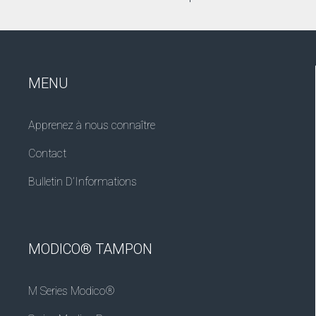
MENU
Apprenez à nous connaître
Contact
Bulletin D’Informations
MODICO® TAMPON
M Series Modico®