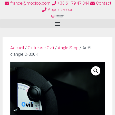
france@modico.com
+33 61 79 47 044
Contact
Appelez-nous!
Accueil
/
Cintreuse Ovili
/
Angle Stop
/ Arrêt
d’angle O-800K